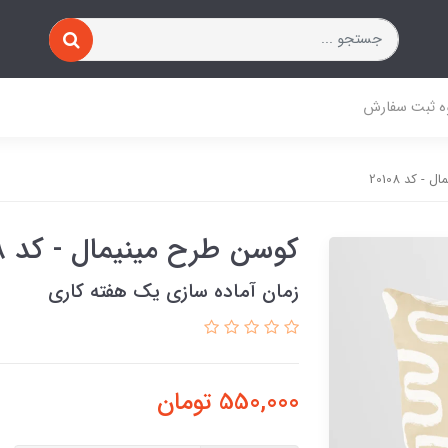
ه ثبت سفارش
 کد 20108
کوسن طرح مینیمال - کد 20108
زمان آماده سازی یک هفته کاری
550,000
تومان