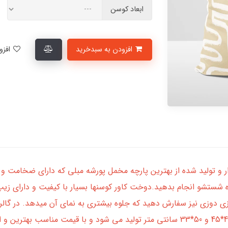
ابعاد کوسن
افزودن به سبدخرید
افزودن به لیست علاقمندی‌ها
ر و تولید شده از بهترین پارچه مخمل پورشه مبلی که دارای ضخامت و د
ه شستشو انجام بدهید.دوخت کاور کوسنها بسیار با کیفیت و دارای زی
زی دوزی نیز سفارش دهید که جلوه بیشتری به نمای آن میدهد. در گالر
مستطیل و در ابعاد استاندارد 35*35، 40*40، 45*45 و 50*33 سانتی متر تولید می شود 