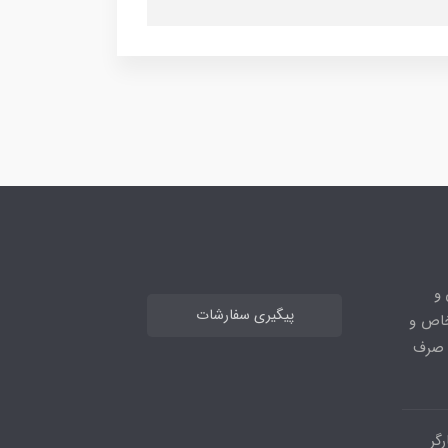
 و
پیگیری سفارشات
خاص و
ا صرف
گر