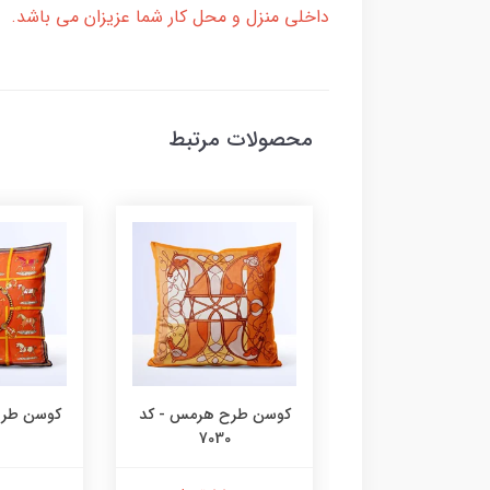
داخلی منزل و محل کار شما عزیزان می باشد.
محصولات مرتبط
 طرح هرمس - کد
کوسن طرح هرمس - کد
کوسن طرح
7030
7031