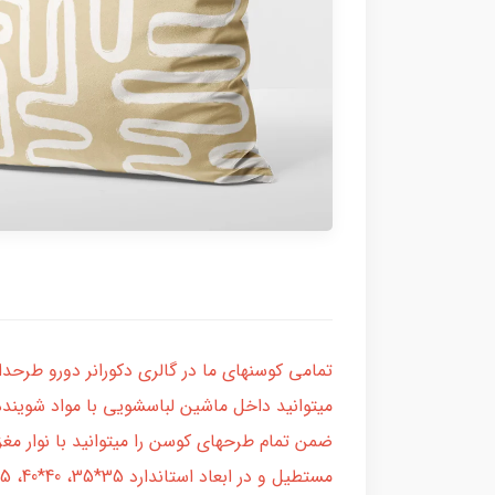
تمامی کوسنهای ما در گالری دکورانر دورو طرحدا
میتوانید داخل ماشین لباسشویی با مواد شویند
ضمن تمام طرحهای کوسن را میتوانید با نوار مغ