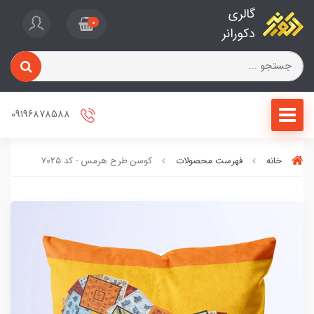
گالری
0
دکورانر
09196878588
خانه
فهرست محصولات
کوسن طرح هرمس - کد 7025