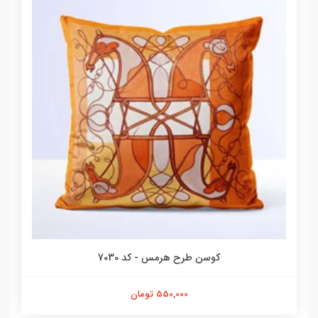
کوسن طرح هرمس - کد 7030
550,000 تومان