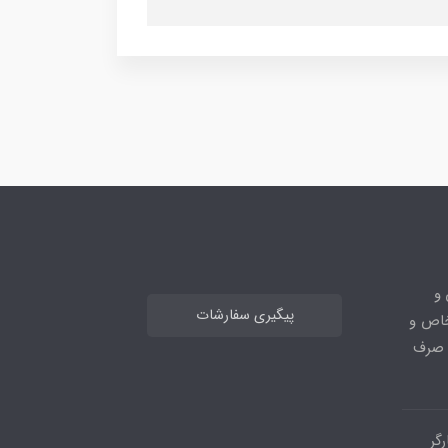
 و
پیگیری سفارشات
خاص و
ا صرف
گر