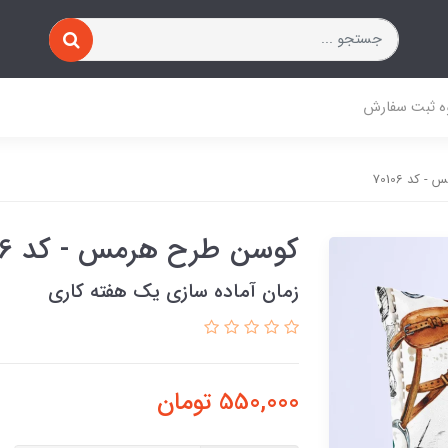
ه ثبت سفارش
کد 70106
کوسن طرح هرمس - کد 70106
زمان آماده سازی یک هفته کاری
550,000
تومان