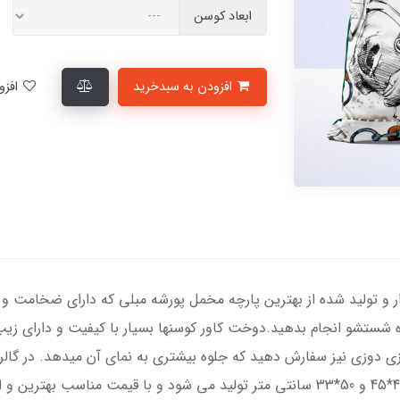
ابعاد کوسن
افزودن به سبدخرید
افزودن به لیست علاقمندی‌ها
ر و تولید شده از بهترین پارچه مخمل پورشه مبلی که دارای ضخامت و د
ه شستشو انجام بدهید.دوخت کاور کوسنها بسیار با کیفیت و دارای زی
زی دوزی نیز سفارش دهید که جلوه بیشتری به نمای آن میدهد. در گالر
مستطیل و در ابعاد استاندارد 35*35، 40*40، 45*45 و 50*33 سانتی متر تولید می شود 