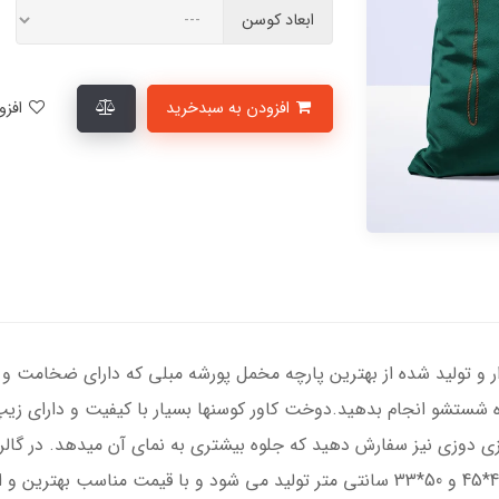
ابعاد کوسن
افزودن به سبدخرید
افزودن به لیست علاقمندی‌ها
ر و تولید شده از بهترین پارچه مخمل پورشه مبلی که دارای ضخامت و د
ه شستشو انجام بدهید.دوخت کاور کوسنها بسیار با کیفیت و دارای زی
زی دوزی نیز سفارش دهید که جلوه بیشتری به نمای آن میدهد. در گالر
مستطیل و در ابعاد استاندارد 35*35، 40*40، 45*45 و 50*33 سانتی متر تولید می شود 