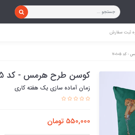
ه ثبت سفارش
کد 70105
کوسن طرح هرمس - کد 70105
زمان آماده سازی یک هفته کاری
550,000
تومان