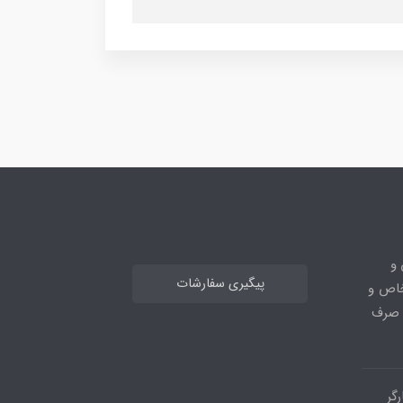
 و
پیگیری سفارشات
خاص و
ا صرف
گر