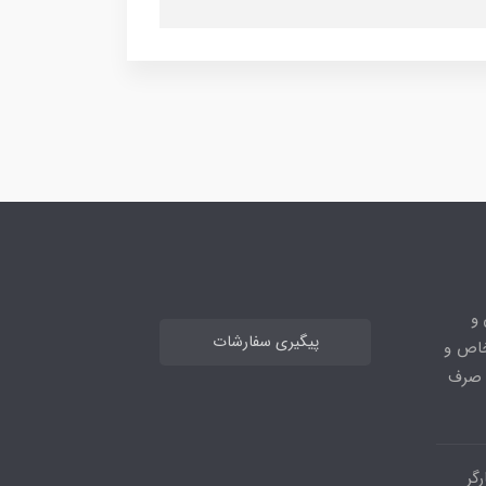
 و
پیگیری سفارشات
خاص و
ا صرف
گر