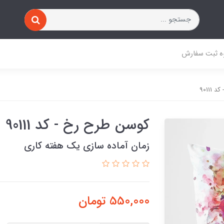
ه ثبت سفارش
9011
کوسن طرح رخ - کد 90111
زمان آماده سازی یک هفته کاری
550,000
تومان