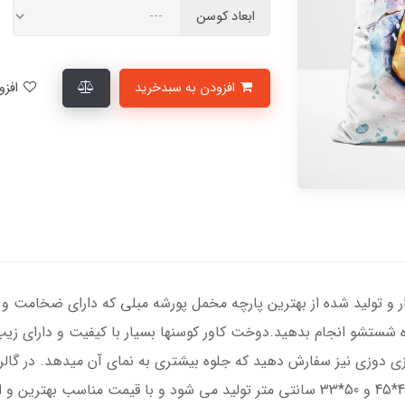
ابعاد کوسن
افزودن به سبدخرید
افزودن به لیست علاقمندی‌ها
ر و تولید شده از بهترین پارچه مخمل پورشه مبلی که دارای ضخامت و د
ه شستشو انجام بدهید.دوخت کاور کوسنها بسیار با کیفیت و دارای زی
زی دوزی نیز سفارش دهید که جلوه بیشتری به نمای آن میدهد. در گالر
مستطیل و در ابعاد استاندارد 35*35، 40*40، 45*45 و 50*33 سانتی متر تولید می شود 