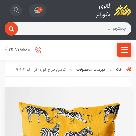
گالری
0
دکورانر
09196878588
خانه
فهرست محصولات
کوسن طرح گوره خر - کد 90102