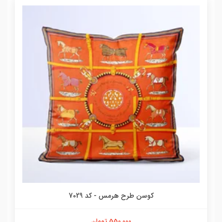
کوسن طرح هرمس - کد 7029
550,000 تومان