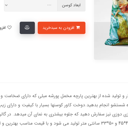
ابعاد کوسن
افزودن به سبدخرید
افزودن به لیست علاقمندی‌ها
ر و تولید شده از بهترین پارچه مخمل پورشه مبلی که دارای ضخامت و د
ه شستشو انجام بدهید.دوخت کاور کوسنها بسیار با کیفیت و دارای زی
زی دوزی نیز سفارش دهید که جلوه بیشتری به نمای آن میدهد. در گالر
مستطیل و در ابعاد استاندارد 35*35، 40*40، 45*45 و 50*33 سانتی متر تولید می شود 