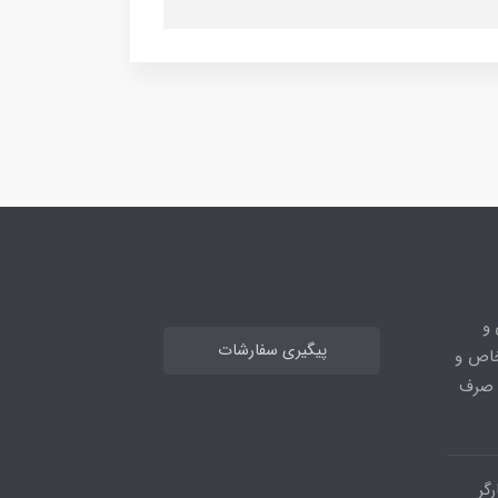
 و
پیگیری سفارشات
خاص و
ا صرف
گر