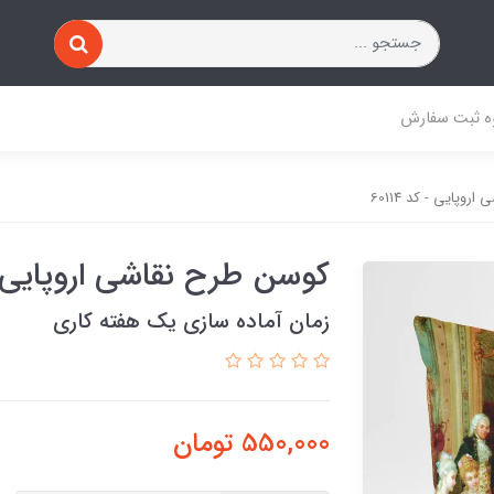
ه ثبت سفارش
وپایی - کد 60114
کوسن طرح نقاشی اروپایی - کد
زمان آماده سازی یک هفته کاری
550,000
تومان