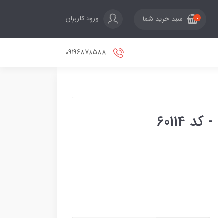
ورود کاربران
سبد خرید شما
0
09196878588
 60114