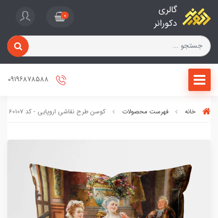
گالری
0
دکورانر
09196878588
خانه
فهرست محصولات
کوسن طرح نقاشی اروپایی - کد 60107