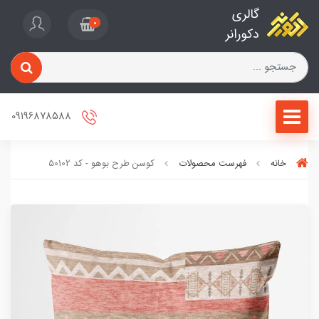
گالری
0
دکورانر
09196878588
خانه
فهرست محصولات
کوسن طرح بوهو - کد 50102