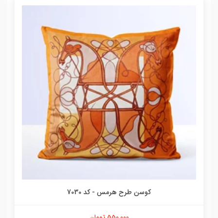
کوسن طرح هرمس - کد 7030
550,000 تومان