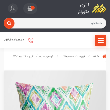
گالری
0
دکورانر
09196878588
خانه
فهرست محصولات
کوسن طرح آبرنگی - کد 120108