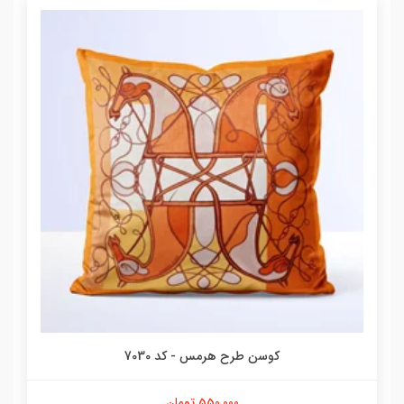
کوسن طرح هرمس - کد 7030
550,000 تومان