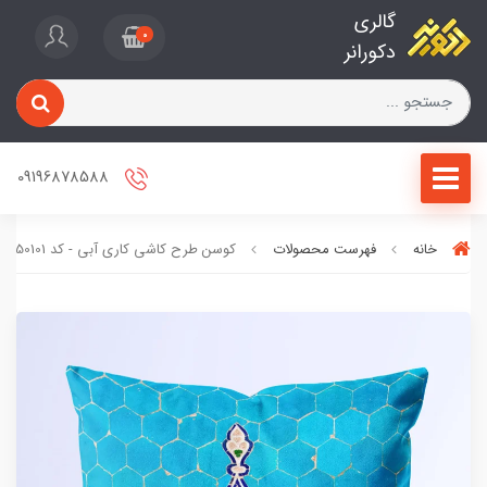
گالری
0
دکورانر
09196878588
خانه
فهرست محصولات
کوسن طرح کاشی کاری آبی - کد 50101