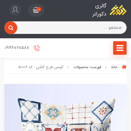
گالری
0
دکورانر
09196878588
خانه
فهرست محصولات
کوسن طرح کاشی - کد 50109