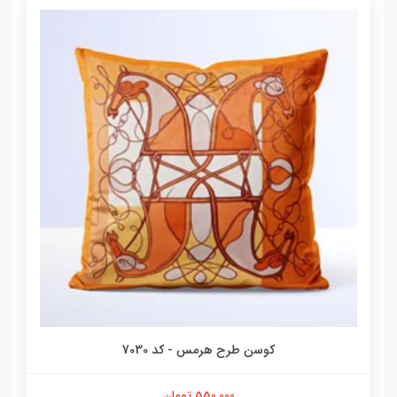
کوسن طرح هرمس - کد 7030
550,000 تومان